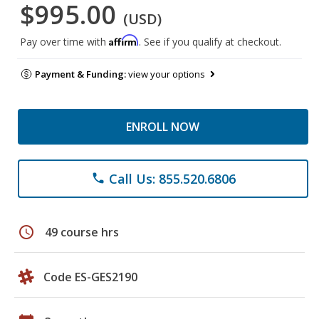
$995.00
(USD)
Affirm
Pay over time with
. See if you qualify at checkout.
Payment & Funding:
view your options
ENROLL NOW
Call Us: 855.520.6806
phone
schedule
49 course hrs
Code ES-GES2190