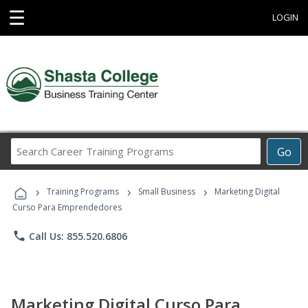
☰
LOGIN
Search
Go
Career
Training
›
›
›
Programs
Training Programs
Small Business
Marketing Digital
Curso Para Emprendedores
phone
Call Us: 855.520.6806
Marketing Digital Curso Para