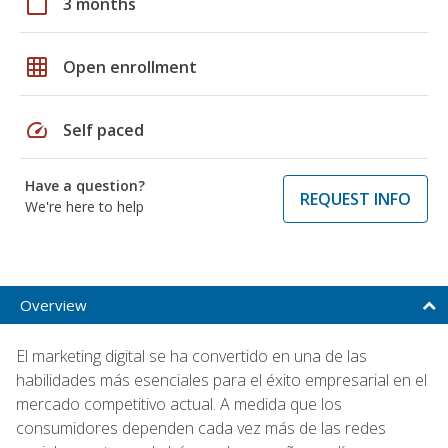
calendar_today
3 months
grid_on
Open enrollment
speed
Self paced
Have a question?
REQUEST INFO
We're here to help
Overview
El marketing digital se ha convertido en una de las
habilidades más esenciales para el éxito empresarial en el
mercado competitivo actual. A medida que los
consumidores dependen cada vez más de las redes