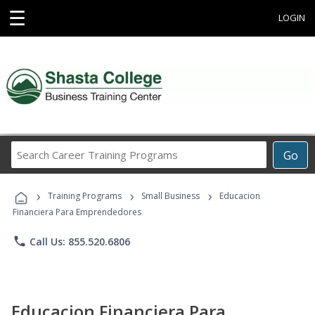
☰
LOGIN
Search
Go
Career
Training
›
›
›
Programs
Training Programs
Small Business
Educacion
Financiera Para Emprendedores
phone
Call Us: 855.520.6806
Educacion Financiera Para