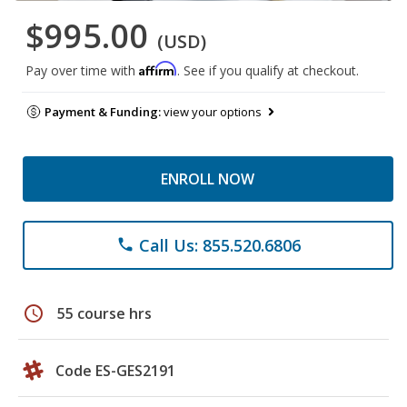
$995.00
(USD)
Affirm
Pay over time with
. See if you qualify at checkout.
Payment & Funding:
view your options
ENROLL NOW
Call Us: 855.520.6806
phone
schedule
55 course hrs
Code ES-GES2191