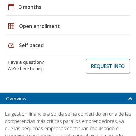
calendar_today
3 months
grid_on
Open enrollment
speed
Self paced
Have a question?
REQUEST INFO
We're here to help
Overview
La gestión financiera sólida se ha convertido en una de las
competencias más críticas para los emprendedores, ya
que las pequeñas empresas continúan impulsando el
crecimiento económico a nivel mundial. En un mercado