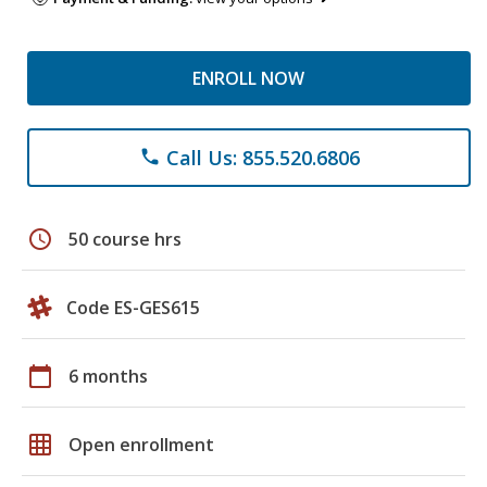
ENROLL NOW
Call Us: 855.520.6806
phone
schedule
50 course hrs
Code ES-GES615
calendar_today
6 months
grid_on
Open enrollment