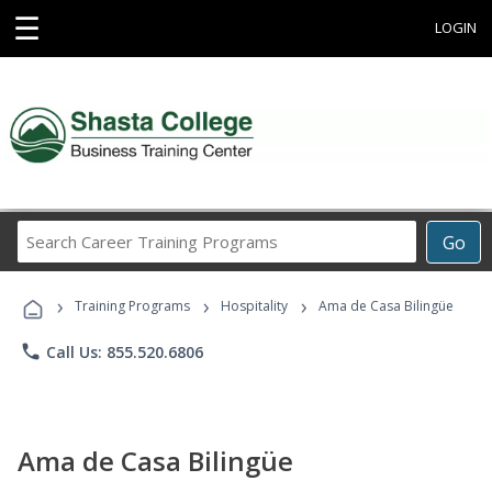
☰
LOGIN
Search
Go
Career
Training
›
›
›
Programs
Training Programs
Hospitality
Ama de Casa Bilingüe
phone
Call Us: 855.520.6806
Ama de Casa Bilingüe