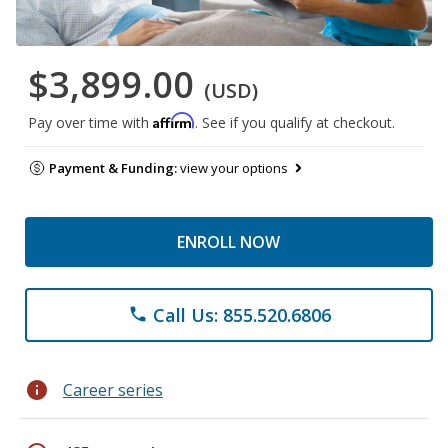
$3,899.00
(USD)
Affirm
Pay over time with
. See if you qualify at checkout.
Payment & Funding:
view your options
ENROLL NOW
Call Us: 855.520.6806
phone
info
Career series