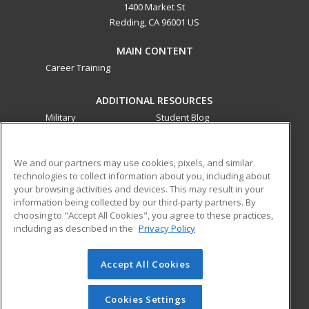
1400 Market St
Redding, CA 96001 US
MAIN CONTENT
Career Training
ADDITIONAL RESOURCES
Military
Student Blog
Financial Assistance
Help
We and our partners may use cookies, pixels, and similar
technologies to collect information about you, including about
ed2go partners with this academic institution to provide
your browsing activities and devices. This may result in your
best-in-class non-credit online continuing education courses
information being collected by our third-party partners. By
that empower today’s workforce with relevant and
choosing to "Accept All Cookies", you agree to these practices,
transferable skills needed for career growth in high-demand
including as described in the
Privacy Policy
fields.
Accept All Cookies
© 2026 ed2go, a division of Cengage Learning. All rights
reserved. The material on this site cannot be reproduced or
redistributed unless you have obtained prior written
Cookies Settings