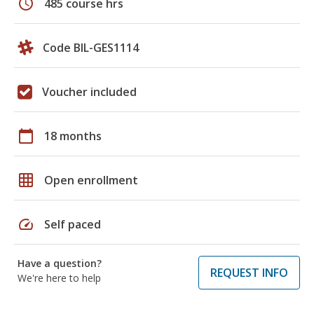
schedule
485 course hrs
Code BIL-GES1114
Voucher included
calendar_today
18 months
grid_on
Open enrollment
speed
Self paced
Have a question?
REQUEST INFO
We're here to help