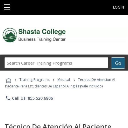
☰
LOGIN
Search
Go
Career
Training
›
›
›
Programs
Training Programs
Medical
Técnico De Atención Al
Paciente Para Estudiantes De Español A Inglés (Vale Incluido)
phone
Call Us: 855.520.6806
Técnico De Atención Al Paciente